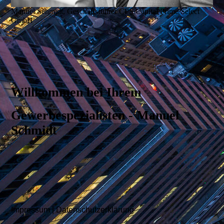
Manuel Schmidt, Geschäftsführer CPS Capital Prime Select
GmbH
Willkommen bei Ihrem
Gewerbespezialisten - Manuel
Schmidt
Impressum
|
Datenschutzerklärung