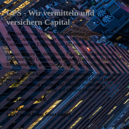
CPS - Wir vermitteln und
versichern Capital
Als Unternehmer benötigen Sie immer eine passende Lösung
für Ihr Capital. Wir sind der Spezialist für die Schaffung neuen
Capitals und die Erhaltung Ihres bisherigen Capitals.
Mit uns können Sie über diverse Finanzierungsformen neue
Liquidität in Ihr Unternehmen bringen. Gleichzeitig sichern wir
Ihr Vermögen als gewerblicher Sachversicherungsspezialist.
Suchen Sie den Kontakt zu uns, wir kümmern uns darum, dass
Sie eine auf Ihr Unternehmen zugeschnittene Lösung bei der
Capitalvermittlung erhalten und dabei Ihr vorhandenes
gewerbliches Capital richtig und effizient versichert wird.
Ihr Manuel Schmidt
Geschäftsführer
CPS Capital Prime Select GmbH