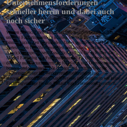
Unternehmensforderungen
schneller herein und dabei auch
noch sicher
Warten Sie nicht mehr lange, bis Ihre Kunden bezahlen. Mit
unseren Factoringpartnern können Sie sich Ihre Außenstände
binnen kurzer Zeit hereinholen. Dabei profitieren Sie von
vorteilhaften Gebührenmodellen und leistungsstarken
Abwicklungsprozessen. Zusätzlich sichern Sie sich über das
Modell Factoring vor Forderungsausfall ab. Bitte beachten Sie,
dass wir nur Factoringverträge für Waren und Dienstleistungen
beraten und vermitteln. Wir beraten und vermitteln keine
Factoringverträge für Werkvertragsforderungen und
Bauvertragsforderungen. Auch beraten und vermitteln wir keine
Factoringverträge für den Ankauf von Lebensversicherungen.